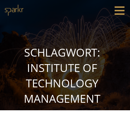
Zum
Inhalt
springen
Sparkr
Strategie |
Innovation
|
Leadership
SCHLAGWORT:
INSTITUTE OF
TECHNOLOGY
MANAGEMENT