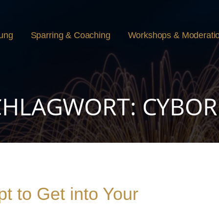
rung
Sparring & Coaching
Workshops & Moderati
CHLAGWORT: CYBO
t to Get into Your