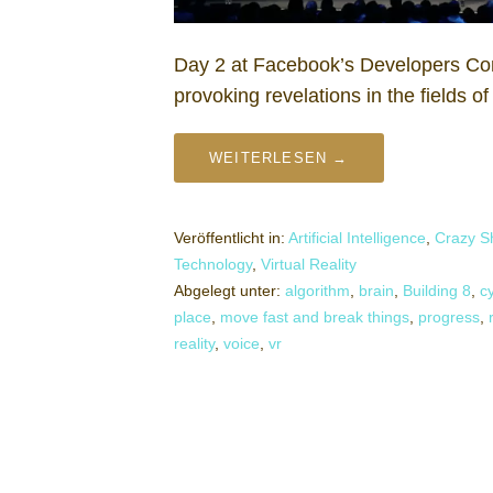
Day 2 at Facebook’s Developers Co
provoking revelations in the fields of v
WEITERLESEN →
Veröffentlicht in:
Artificial Intelligence
,
Crazy Sh
Technology
,
Virtual Reality
Abgelegt unter:
algorithm
,
brain
,
Building 8
,
c
place
,
move fast and break things
,
progress
,
reality
,
voice
,
vr