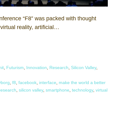
nference “F8” was packed with thought
irtual reality, artificial…
it
,
Futurism
,
Innovation
,
Research
,
Silicon Valley
,
yborg
,
f8
,
facebook
,
interface
,
make the world a better
research
,
silicon valley
,
smartphone
,
technology
,
virtual