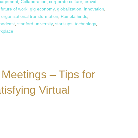
nagement
,
Collaboration
,
corporate culture
,
crowd
,
future of work
,
gig economy
,
globalization
,
Innovation
,
,
organizational transformation
,
Pamela hinds
,
 podcast
,
stanford university
,
start-ups
,
technology
,
rkplace
 Meetings – Tips for
isfying Virtual