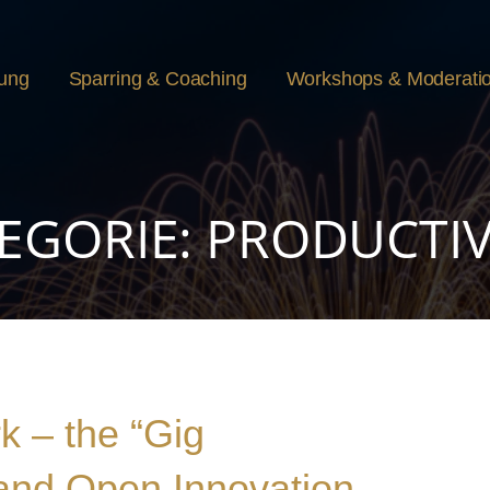
rung
Sparring & Coaching
Workshops & Moderati
EGORIE: PRODUCTIV
k – the “Gig
and Open Innovation