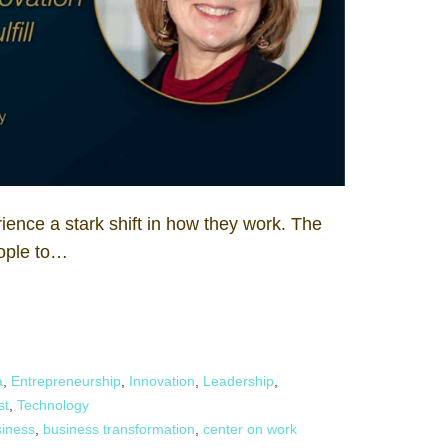
ience a stark shift in how they work. The
ople to…
a
,
Entrepreneurship
,
Innovation
,
Leadership
,
st
,
Technology
iness
,
business transformation
,
center on work