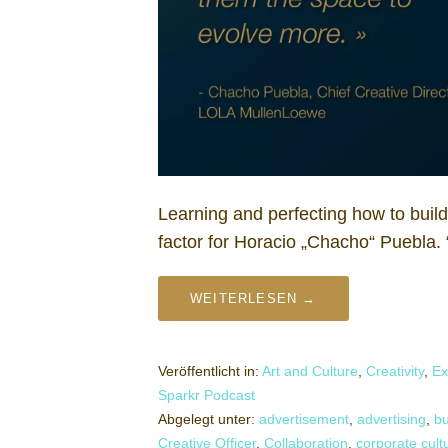
Learning and perfecting how to build
factor for Horacio „Chacho“ Puebla
WEITERLESEN →
Veröffentlicht in:
Art and Culture
,
Creativity
,
Ex
Sparkr Podcast
Abgelegt unter:
advertisement
,
advertising
,
bu
Creative Officer
,
Collaboration
,
corporate cult