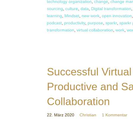
technology organization
,
change
,
change ma
sourcing
,
culture
,
data
,
Digital transformation
learning
,
Mindset
,
new work
,
open innovation
podcast
,
productivity
,
purpose
,
sparkr
,
sparkr
transformation
,
virtual collaboration
,
work
,
wo
Successful Virtual
Productive and Sat
Collaboration
22. März 2020
Christian
1 Kommentar