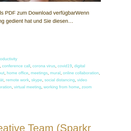
h als PDF zum Download verfügbarWenn
ng gedient hat und Sie diesen…
oductivity
,
conference call
,
corona virus
,
covid19
,
digital
out
,
home office
,
meetings
,
mural
,
online collaboration
,
tät
,
remote work
,
skype
,
social distancing
,
video
oration
,
virtual meeting
,
working from home
,
zoom
eative Team (Sparkr