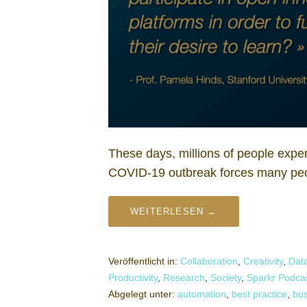
These days, millions of people exper
COVID-19 outbreak forces many pe
WEITERLESEN →
Veröffentlicht in:
Collaboration
,
Creativity
,
Dat
Productivity
,
Research
,
Society
,
Sparkr Podca
Abgelegt unter:
automation
,
best practice
,
bus