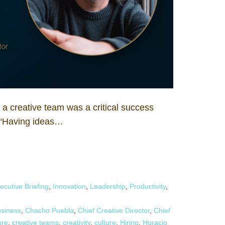
 a creative team was a critical success
. “Having ideas…
ecutive Briefing
,
Innovation
,
Leadership
,
Productivity
,
siness
,
Chacho Puebla
,
Chief Creative Director
,
Chief
ure
,
creative teams
,
creativity
,
culture
,
Hiring
,
Horacio