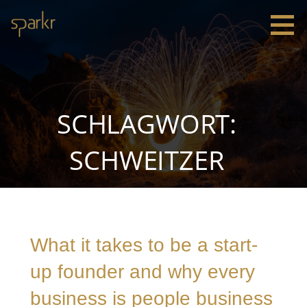
Zum
Inhalt
springen
Sparkr
Strategie |
Innovation
|
Leadership
SCHLAGWORT:
SCHWEITZER
What it takes to be a start-
up founder and why every
business is people business