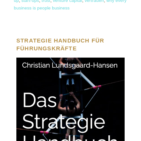
up
,
start-ups
,
trust
,
venture capital
,
vertrauen
,
why every
business is people business
STRATEGIE HANDBUCH FÜR
FÜHRUNGSKRÄFTE