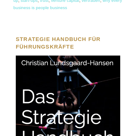
up
,
start-ups
,
trust
,
venture capital
,
vertrauen
,
why every
business is people business
STRATEGIE HANDBUCH FÜR
FÜHRUNGSKRÄFTE