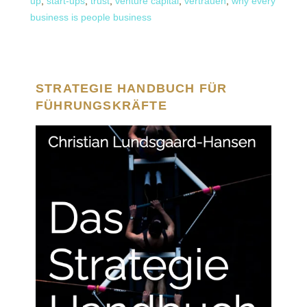
up
,
start-ups
,
trust
,
venture capital
,
vertrauen
,
why every
business is people business
STRATEGIE HANDBUCH FÜR
FÜHRUNGSKRÄFTE