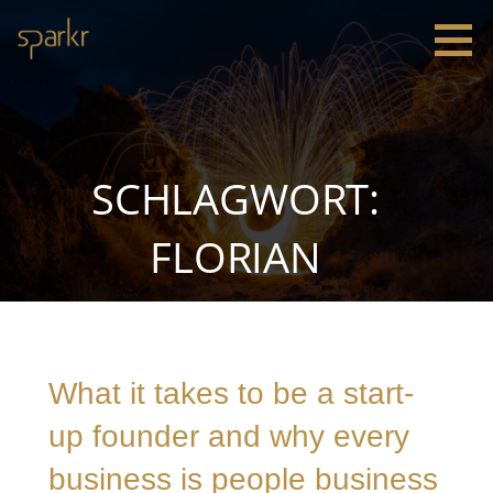
Zum
Inhalt
springen
Sparkr
Strategie |
Innovation
|
Leadership
SCHLAGWORT:
FLORIAN
What it takes to be a start-
up founder and why every
business is people business