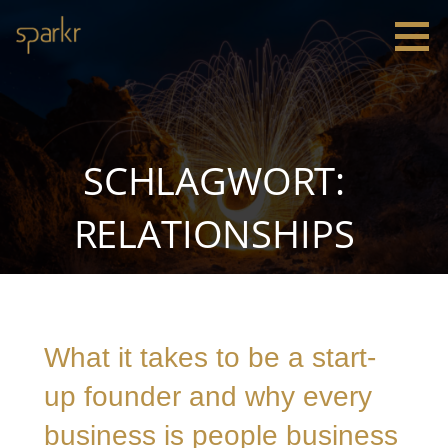
Zum
Inhalt
springen
Sparkr
Strategie |
Innovation
|
Leadership
SCHLAGWORT:
RELATIONSHIPS
What it takes to be a start-
up founder and why every
business is people business