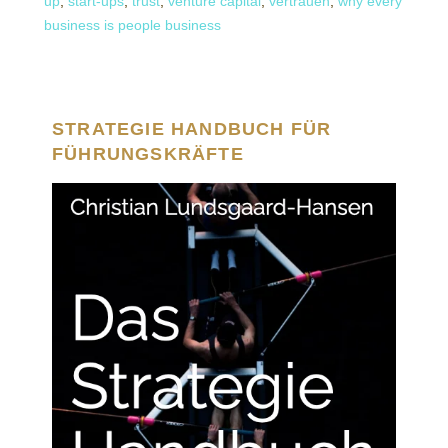
up
,
start-ups
,
trust
,
venture capital
,
vertrauen
,
why every
business is people business
STRATEGIE HANDBUCH FÜR
FÜHRUNGSKRÄFTE