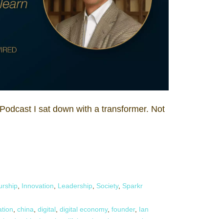
 Podcast I sat down with a transformer. Not
urship
,
Innovation
,
Leadership
,
Society
,
Sparkr
ation
,
china
,
digital
,
digital economy
,
founder
,
Ian