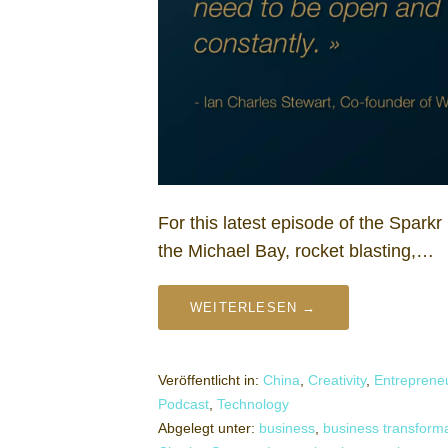
For this latest episode of the Sparkr
the Michael Bay, rocket blasting,…
WEITERLESEN →
Veröffentlicht in:
China
,
Creativity
,
Entreprene
Podcast
,
Technology
Abgelegt unter:
business
,
business transform