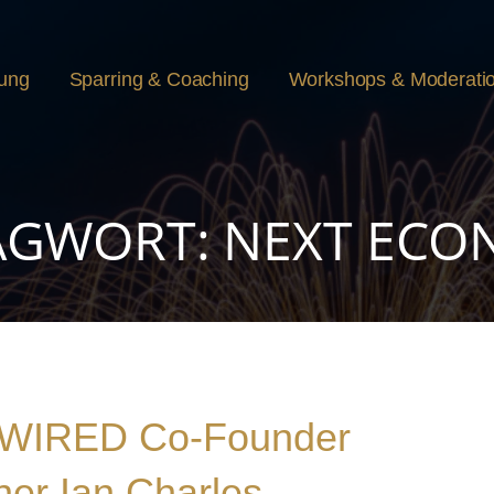
rung
Sparring & Coaching
Workshops & Moderati
AGWORT: NEXT EC
: WIRED Co-Founder
ner Ian Charles