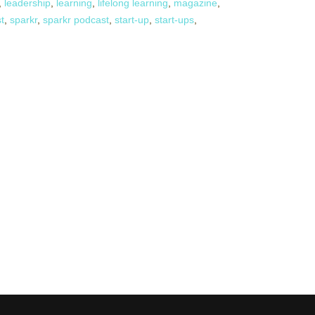
,
leadership
,
learning
,
lifelong learning
,
magazine
,
t
,
sparkr
,
sparkr podcast
,
start-up
,
start-ups
,