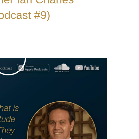
odcast #9)
e