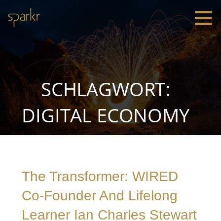
Zum
Inhalt
springen
Sparkr
Strategie |
Innovation
|
Leadership
SCHLAGWORT:
DIGITAL ECONOMY
The Transformer: WIRED
Co-Founder And Lifelong
Learner Ian Charles Stewart