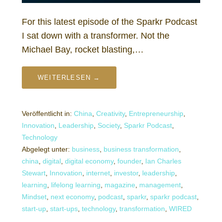
For this latest episode of the Sparkr Podcast
I sat down with a transformer. Not the
Michael Bay, rocket blasting,…
WEITERLESEN →
Veröffentlicht in:
China
,
Creativity
,
Entrepreneurship
,
Innovation
,
Leadership
,
Society
,
Sparkr Podcast
,
Technology
Abgelegt unter:
business
,
business transformation
,
china
,
digital
,
digital economy
,
founder
,
Ian Charles
Stewart
,
Innovation
,
internet
,
investor
,
leadership
,
learning
,
lifelong learning
,
magazine
,
management
,
Mindset
,
next economy
,
podcast
,
sparkr
,
sparkr podcast
,
start-up
,
start-ups
,
technology
,
transformation
,
WIRED