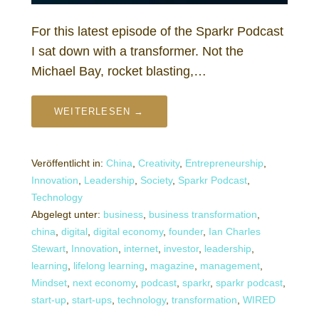
For this latest episode of the Sparkr Podcast
I sat down with a transformer. Not the
Michael Bay, rocket blasting,…
WEITERLESEN →
Veröffentlicht in:
China
,
Creativity
,
Entrepreneurship
,
Innovation
,
Leadership
,
Society
,
Sparkr Podcast
,
Technology
Abgelegt unter:
business
,
business transformation
,
china
,
digital
,
digital economy
,
founder
,
Ian Charles
Stewart
,
Innovation
,
internet
,
investor
,
leadership
,
learning
,
lifelong learning
,
magazine
,
management
,
Mindset
,
next economy
,
podcast
,
sparkr
,
sparkr podcast
,
start-up
,
start-ups
,
technology
,
transformation
,
WIRED