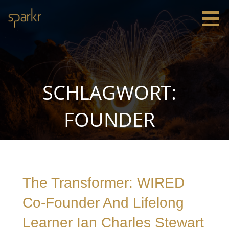
Zum
Inhalt
springen
Sparkr
Strategie |
Innovation
|
Leadership
SCHLAGWORT:
FOUNDER
The Transformer: WIRED
Co-Founder And Lifelong
Learner Ian Charles Stewart