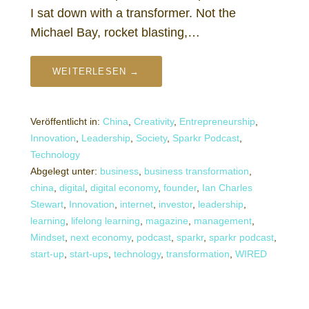
I sat down with a transformer. Not the
Michael Bay, rocket blasting,…
WEITERLESEN →
Veröffentlicht in:
China
,
Creativity
,
Entrepreneurship
,
Innovation
,
Leadership
,
Society
,
Sparkr Podcast
,
Technology
Abgelegt unter:
business
,
business transformation
,
china
,
digital
,
digital economy
,
founder
,
Ian Charles
Stewart
,
Innovation
,
internet
,
investor
,
leadership
,
learning
,
lifelong learning
,
magazine
,
management
,
Mindset
,
next economy
,
podcast
,
sparkr
,
sparkr podcast
,
start-up
,
start-ups
,
technology
,
transformation
,
WIRED