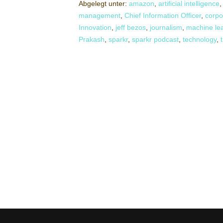
Abgelegt unter:
amazon
,
artificial intelligence
management
,
Chief Information Officer
,
corpo
Innovation
,
jeff bezos
,
journalism
,
machine le
Prakash
,
sparkr
,
sparkr podcast
,
technology
,