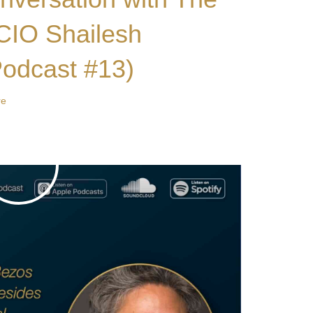
CIO Shailesh
Podcast #13)
re