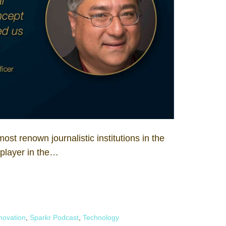
t renown journalistic institutions in the
 player in the…
novation
,
Sparkr Podcast
,
Technology