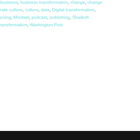
,
business
,
business transformation
,
change
,
change
rate culture
,
culture
,
data
,
Digital transformation
,
arning
,
Mindset
,
podcast
,
publishing
,
Shailesh
transformation
,
Washington Post