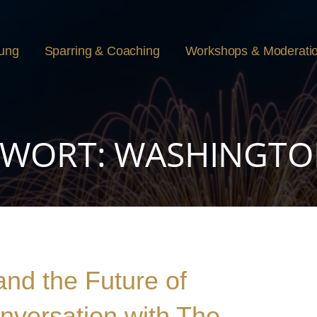
rung
Sparring & Coaching
Workshops & Moderati
WORT: WASHINGTO
and the Future of
nversation with The