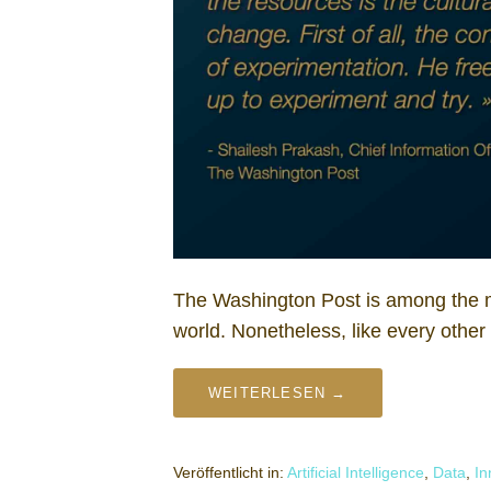
The Washington Post is among the mos
world. Nonetheless, like every other
WEITERLESEN →
Veröffentlicht in:
Artificial Intelligence
,
Data
,
In