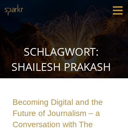
Zum
Inhalt
springen
Sparkr
Strategie |
Innovation
|
Leadership
SCHLAGWORT:
SHAILESH PRAKASH
Becoming Digital and the
Future of Journalism – a
Conversation with The