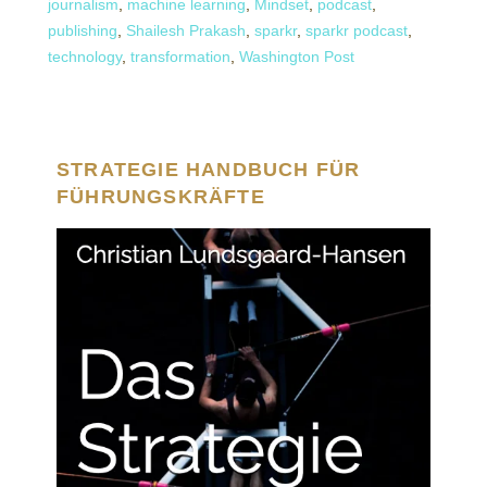
journalism
,
machine learning
,
Mindset
,
podcast
,
publishing
,
Shailesh Prakash
,
sparkr
,
sparkr podcast
,
technology
,
transformation
,
Washington Post
STRATEGIE HANDBUCH FÜR
FÜHRUNGSKRÄFTE