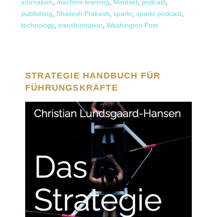
journalism
,
machine learning
,
Mindset
,
podcast
,
publishing
,
Shailesh Prakash
,
sparkr
,
sparkr podcast
,
technology
,
transformation
,
Washington Post
STRATEGIE HANDBUCH FÜR
FÜHRUNGSKRÄFTE