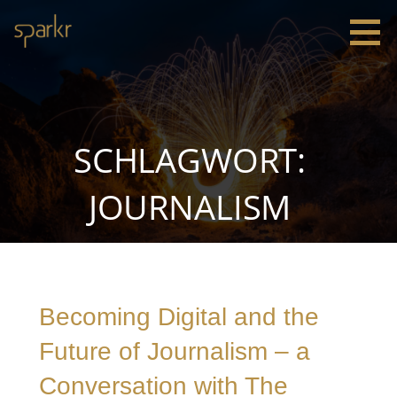
Zum
Inhalt
springen
Sparkr
Strategie |
Innovation
|
Leadership
SCHLAGWORT:
JOURNALISM
Becoming Digital and the
Future of Journalism – a
Conversation with The