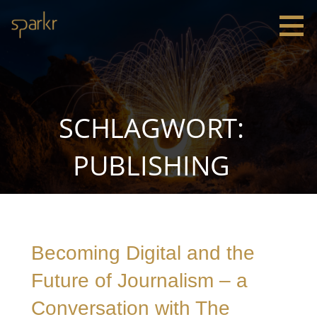
Zum
Inhalt
springen
Sparkr
Strategie |
Innovation
|
Leadership
SCHLAGWORT:
PUBLISHING
Becoming Digital and the
Future of Journalism – a
Conversation with The