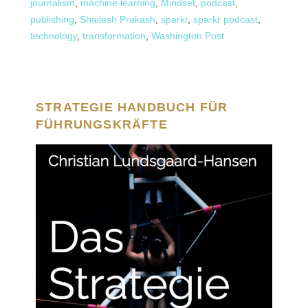
journalism
,
machine learning
,
Mindset
,
podcast
,
publishing
,
Shailesh Prakash
,
sparkr
,
sparkr podcast
,
technology
,
transformation
,
Washington Post
STRATEGIE HANDBUCH FÜR
FÜHRUNGSKRÄFTE