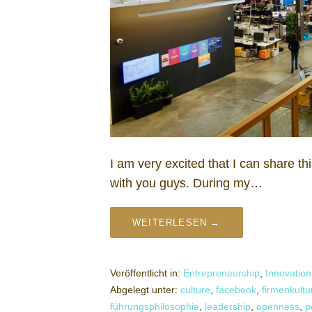
I am very excited that I can share th
with you guys. During my…
WEITERLESEN →
Veröffentlicht in:
Entrepreneurship
,
Innovation
Abgelegt unter:
culture
,
facebook
,
firmenkultu
führungsphilosophie
,
leadership
,
openness
,
p