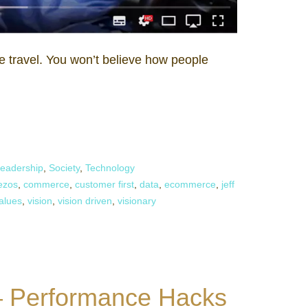
me travel. You won’t believe how people
eadership
,
Society
,
Technology
ezos
,
commerce
,
customer first
,
data
,
ecommerce
,
jeff
alues
,
vision
,
vision driven
,
visionary
– Performance Hacks