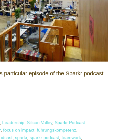
is particular episode of the Sparkr podcast
,
Leadership
,
Silicon Valley
,
Sparkr Podcast
r
,
focus on impact
,
führungskompetenz
,
odcast
,
sparkr
,
sparkr podcast
,
teamwork
,