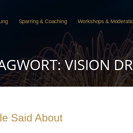
rung
Sparring & Coaching
Workshops & Moderati
AGWORT: VISION DR
e Said About