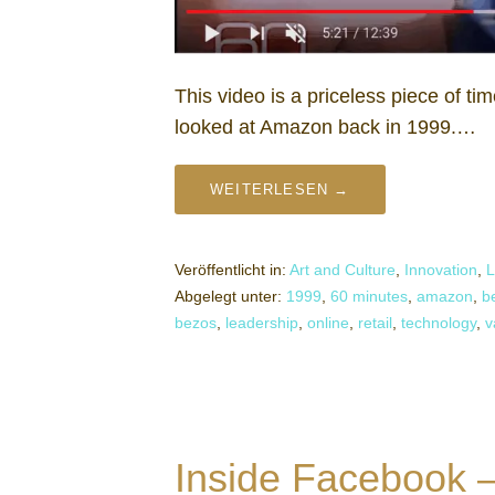
This video is a priceless piece of ti
looked at Amazon back in 1999.…
WEITERLESEN →
Veröffentlicht in:
Art and Culture
,
Innovation
,
L
Abgelegt unter:
1999
,
60 minutes
,
amazon
,
b
bezos
,
leadership
,
online
,
retail
,
technology
,
v
Inside Facebook 