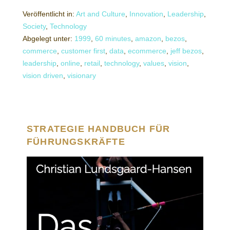
Veröffentlicht in:
Art and Culture
,
Innovation
,
Leadership
,
Society
,
Technology
Abgelegt unter:
1999
,
60 minutes
,
amazon
,
bezos
,
commerce
,
customer first
,
data
,
ecommerce
,
jeff bezos
,
leadership
,
online
,
retail
,
technology
,
values
,
vision
,
vision driven
,
visionary
STRATEGIE HANDBUCH FÜR
FÜHRUNGSKRÄFTE