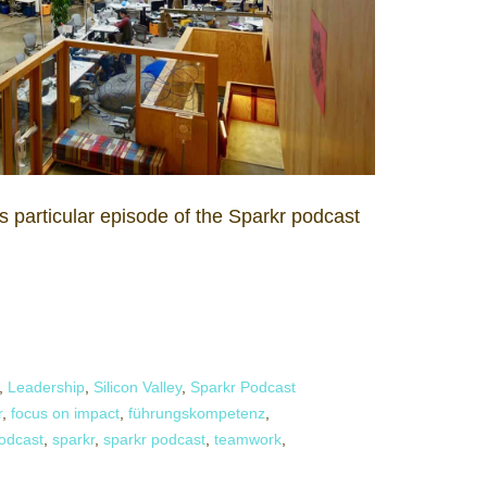
is particular episode of the Sparkr podcast
,
Leadership
,
Silicon Valley
,
Sparkr Podcast
r
,
focus on impact
,
führungskompetenz
,
odcast
,
sparkr
,
sparkr podcast
,
teamwork
,