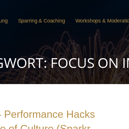
rung
Sparring & Coaching
Workshops & Moderati
GWORT: FOCUS ON 
– Performance Hacks
e of Culture (Sparkr