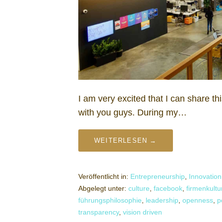
I am very excited that I can share th
with you guys. During my…
WEITERLESEN →
Veröffentlicht in:
Entrepreneurship
,
Innovation
Abgelegt unter:
culture
,
facebook
,
firmenkultu
führungsphilosophie
,
leadership
,
openness
,
p
transparency
,
vision driven