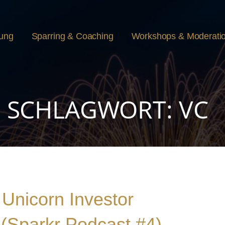
rung
Sparring & Coaching
Workshops & Moderati
SCHLAGWORT: VC
 Unicorn Investor
(Sparkr Podcast #4)