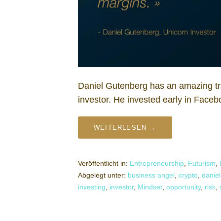
Daniel Gutenberg has an amazing tr
investor. He invested early in Face
WEITERLESEN →
Veröffentlicht in:
Entrepreneurship
,
Futurism
,
Abgelegt unter:
business angel
,
crypto
,
danie
investing
,
investor
,
Mindset
,
opportunity
,
risk
,