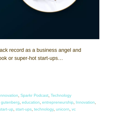
ack record as a business angel and
book or super-hot start-ups…
Innovation
,
Sparkr Podcast
,
Technology
l gutenberg
,
education
,
entrepreneurship
,
Innovation
,
start-up
,
start-ups
,
technology
,
unicorn
,
vc