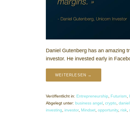
Daniel Gutenberg has an amazing tr
investor. He invested early in Face
WEITERLESEN →
Veröffentlicht in:
Entrepreneurship
,
Futurism
,
Abgelegt unter:
business angel
,
crypto
,
danie
investing
,
investor
,
Mindset
,
opportunity
,
risk
,