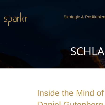
Zum
Inhalt
springen
Strategie & Positionie
Sparkr
Strategie | Innovation | Leadership
SCHLA
Inside the Mind of
Daniel Gutenberg 