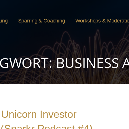
rung
Sparring & Coaching
Workshops & Moderati
GWORT: BUSINESS 
 Unicorn Investor
(Sparkr Podcast #4)