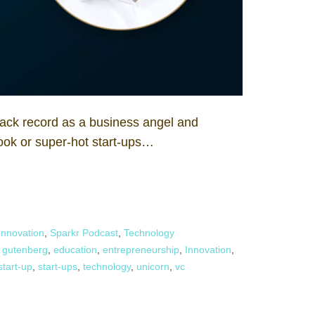
ack record as a business angel and
book or super-hot start-ups…
Innovation
,
Sparkr Podcast
,
Technology
l gutenberg
,
education
,
entrepreneurship
,
Innovation
,
start-up
,
start-ups
,
technology
,
unicorn
,
vc