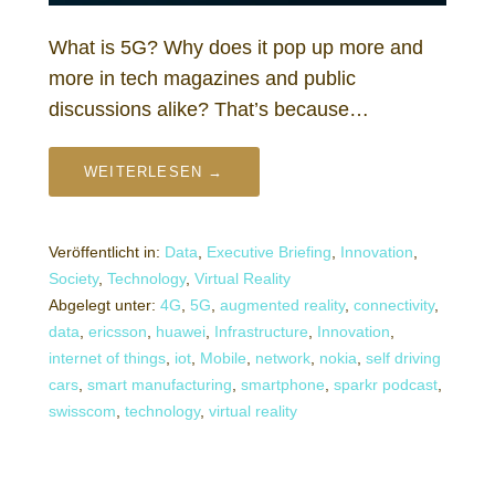
What is 5G? Why does it pop up more and
more in tech magazines and public
discussions alike? That’s because…
WEITERLESEN →
Veröffentlicht in:
Data
,
Executive Briefing
,
Innovation
,
Society
,
Technology
,
Virtual Reality
Abgelegt unter:
4G
,
5G
,
augmented reality
,
connectivity
,
data
,
ericsson
,
huawei
,
Infrastructure
,
Innovation
,
internet of things
,
iot
,
Mobile
,
network
,
nokia
,
self driving
cars
,
smart manufacturing
,
smartphone
,
sparkr podcast
,
swisscom
,
technology
,
virtual reality