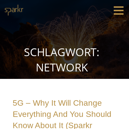
Zum
Inhalt
springen
Sparkr
Strategie |
Innovation
|
Leadership
SCHLAGWORT:
NETWORK
5G – Why It Will Change
Everything And You Should
Know About It (Sparkr