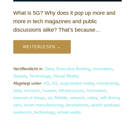
What is 5G? Why does it pop up more and
more in tech magazines and public
discussions alike? That’s because…
WEITERLESEN →
Veröffentlicht in:
Data
,
Executive Briefing
,
Innovation
,
Society
,
Technology
,
Virtual Reality
Abgelegt unter:
4G
,
5G
,
augmented reality
,
connectivity
,
data
,
ericsson
,
huawei
,
Infrastructure
,
Innovation
,
internet of things
,
iot
,
Mobile
,
network
,
nokia
,
self driving
cars
,
smart manufacturing
,
smartphone
,
sparkr podcast
,
swisscom
,
technology
,
virtual reality