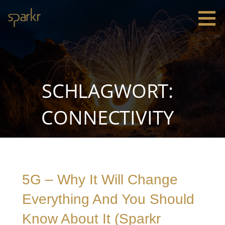
Zum
Inhalt
springen
Sparkr
Strategie |
Innovation
|
Leadership
SCHLAGWORT:
CONNECTIVITY
5G – Why It Will Change
Everything And You Should
Know About It (Sparkr