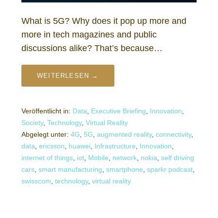
What is 5G? Why does it pop up more and
more in tech magazines and public
discussions alike? That’s because…
WEITERLESEN →
Veröffentlicht in:
Data
,
Executive Briefing
,
Innovation
,
Society
,
Technology
,
Virtual Reality
Abgelegt unter:
4G
,
5G
,
augmented reality
,
connectivity
,
data
,
ericsson
,
huawei
,
Infrastructure
,
Innovation
,
internet of things
,
iot
,
Mobile
,
network
,
nokia
,
self driving
cars
,
smart manufacturing
,
smartphone
,
sparkr podcast
,
swisscom
,
technology
,
virtual reality