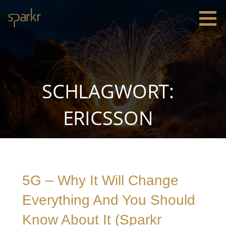
Zum
Inhalt
springen
Sparkr
Strategie |
Innovation
|
Leadership
SCHLAGWORT:
ERICSSON
5G – Why It Will Change
Everything And You Should
Know About It (Sparkr