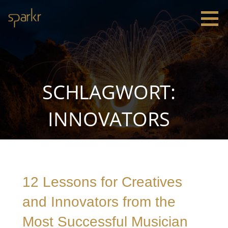
Zum
Inhalt
springen
Sparkr
Strategie |
Innovation
|
Leadership
SCHLAGWORT:
INNOVATORS
12 Lessons for Creatives
and Innovators from the
Most Successful Musician