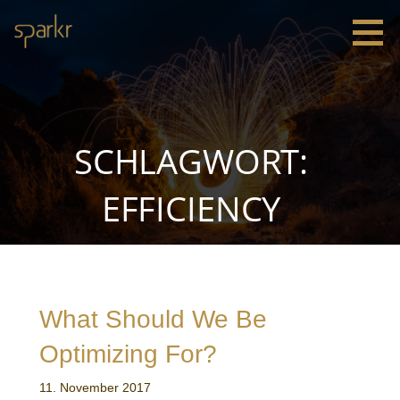
Zum
Inhalt
springen
Sparkr
Strategie |
Innovation
|
Leadership
SCHLAGWORT:
EFFICIENCY
What Should We Be
Optimizing For?
11. November 2017