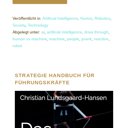
Veröffentlicht in:
Artificial Intelligence
,
Humor
,
Robotics
,
Society
,
Technology
Abgelegt unter:
ai
,
artificial intelligence
,
drive through
,
human vs machine
,
machine
,
people
,
prank
,
reaction
,
robot
STRATEGIE HANDBUCH FÜR
FÜHRUNGSKRÄFTE