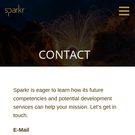
Zum
Inhalt
springen
Sparkr
Strategie |
Innovation
|
Leadership
CONTACT
Sparkr is eager to learn how its future
competencies and potential development
services can help your mission. Let’s get in
touch.
E-Mail